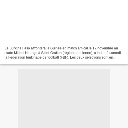
Le Burkina Faso affrontera la Guinée en match amical le 17 novembre au
stade Michel Hidalgo à Saint-Gratien (région parisienne), a indiqué samedi
la Fédération burkinabè de football (FBF). Les deux sélections sont en
préparation pour la 3e journée (25...