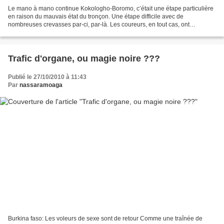
Le mano à mano continue Kokologho-Boromo, c’était une étape particulière
en raison du mauvais état du tronçon. Une étape difficile avec de
nombreuses crevasses par-ci, par-là. Les coureurs, en tout cas, ont
beaucoup souffert et les crevaisons n’ont pas...
Trafic d'organe, ou magie noire ???
Publié le 27/10/2010 à 11:43
Par
nassaramoaga
Burkina faso: Les voleurs de sexe sont de retour Comme une traînée de