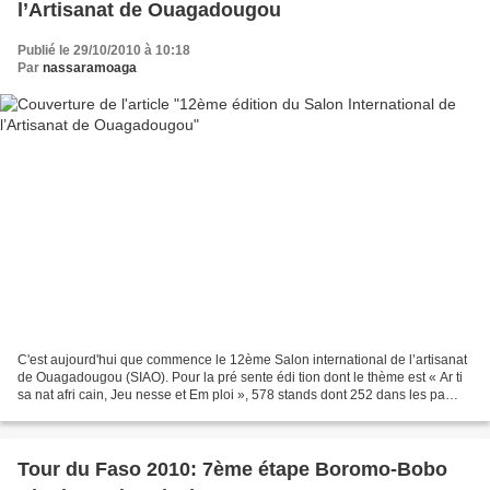
l’Artisanat de Ouagadougou
Publié le 29/10/2010 à 10:18
Par
nassaramoaga
C'est aujourd'hui que commence le 12ème Salon international de l’artisanat
de Ouagadougou (SIAO). Pour la pré sente édi tion dont le thème est « Ar ti
sa nat afri cain, Jeu nesse et Em ploi », 578 stands dont 252 dans les pa
villons cli ma ti sés et 326...
Tour du Faso 2010: 7ème étape Boromo-Bobo