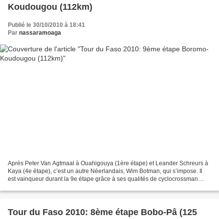
Koudougou (112km)
Publié le 30/10/2010 à 18:41
Par
nassaramoaga
Après Peter Van Agtmaal à Ouahigouya (1ère étape) et Leander Schreurs à
Kaya (4e étape), c’est un autre Néerlandais, Wim Botman, qui s’impose. Il
est vainqueur durant la 9e étape grâce à ses qualités de cyclocrossman
notamment. Les Burkinabè se sont par...
Tour du Faso 2010: 8ème étape Bobo-Pâ (125