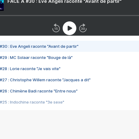
FACE A #30 : Eve Angeli raconte "Avant de partir"
#30 : Eve Angeli raconte "Avant de partir"
#29 : MC Solaar raconte "Bouge de là"
28 : Lorie raconte "Je vais vite"
#27 : Christophe Willem raconte "Jacques a dit"
#26 : Chimène Badi raconte "Entre nous"
#25 : Indochine raconte "3e sexe"
#24 : Zaho raconte "C'est chelou"
#23 : Patrick Bruel raconte "Au café des délices"
#22 : Kyo raconte "Le chemin"