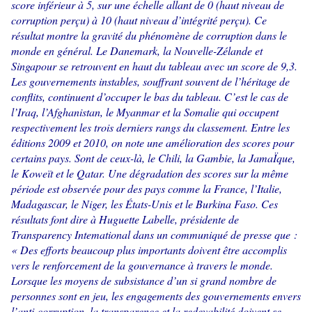
score inférieur à 5, sur une échelle allant de 0 (haut niveau de
corruption perçu) à 10 (haut niveau d’intégrité perçu). Ce
résultat montre la gravité du phénomène de corruption dans le
monde en général. Le Danemark, la Nouvelle-Zélande et
Singapour se retrouvent en haut du tableau avec un score de 9,3.
Les gouvernements instables, souffrant souvent de l’héritage de
conflits, continuent d’occuper le bas du tableau. C’est le cas de
l’Iraq, l’Afghanistan, le Myanmar et la Somalie qui occupent
respectivement les trois derniers rangs du classement. Entre les
éditions 2009 et 2010, on note une amélioration des scores pour
certains pays. Sont de ceux-là, le Chili, la Gambie, la JamaÏque,
le Koweït et le Qatar. Une dégradation des scores sur la même
période est observée pour des pays comme la France, l’Italie,
Madagascar, le Niger, les États-Unis et le Burkina Faso. Ces
résultats font dire à Huguette Labelle, présidente de
Transparency Intemational dans un communiqué de presse que :
« Des efforts beaucoup plus importants doivent être accomplis
vers le renforcement de la gouvernance à travers le monde.
Lorsque les moyens de subsistance d’un si grand nombre de
personnes sont en jeu, les engagements des gouvernements envers
l’anti-corruption, la transparence et la redevabilité doivent se