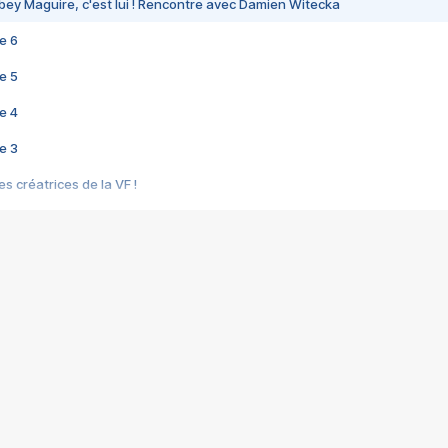
bey Maguire, c'est lui ! Rencontre avec Damien Witecka
e 6
e 5
e 4
e 3
s créatrices de la VF !
e 2
e 1
e Mektoub My Love arrive enfin ! Rencontre avec Shaïn Boumedine et Sal
i : après Toni en famille
elle réalise le bouleversant Dites lui que je l'aime
ais ! Rencontre autour de Vie privée de Rebecca Zlotowski
 de Marguerite, Grave... Rencontre avec Ella Rumpf