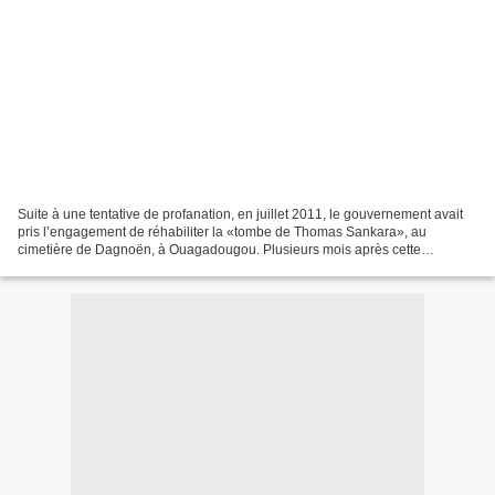
Suite à une tentative de profanation, en juillet 2011, le gouvernement avait
pris l’engagement de réhabiliter la «tombe de Thomas Sankara», au
cimetière de Dagnoën, à Ouagadougou. Plusieurs mois après cette
promesse, le constat est désolant. La tombe...