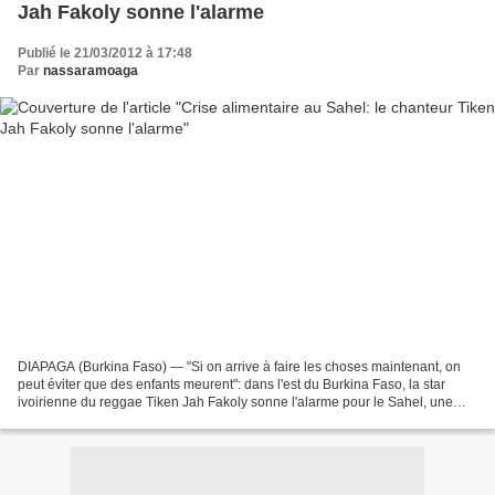
Jah Fakoly sonne l'alarme
Publié le 21/03/2012 à 17:48
Par
nassaramoaga
DIAPAGA (Burkina Faso) — "Si on arrive à faire les choses maintenant, on
peut éviter que des enfants meurent": dans l'est du Burkina Faso, la star
ivoirienne du reggae Tiken Jah Fakoly sonne l'alarme pour le Sahel, une
nouvelle fois éprouvé par la faim...