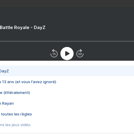
 Battle Royale - DayZ
 DayZ
 a 13 ans (et vous l'avez ignoré)
e (littéralement)
im Rayan
 toutes les règles
s les jeux vidéo