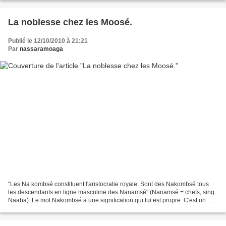
La noblesse chez les Moosé.
Publié le 12/10/2010 à 21:21
Par
nassaramoaga
"Les Na kombsé constituent l'aristocratie royale. Sont des Nakombsé tous
les descendants en ligne masculine des Nanamsé" (Nanamsé = chefs, sing.
Naaba). Le mot Nakombsé a une signification qui lui est propre. C'est un mot
composé de naam (pouvoir) et...