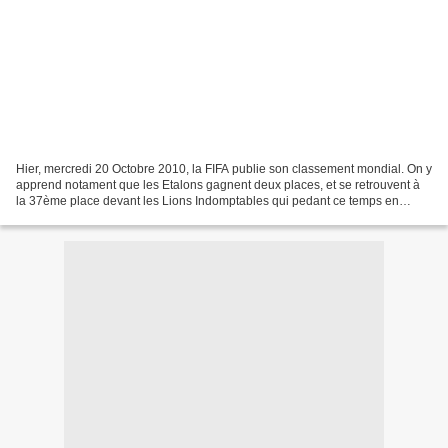
Hier, mercredi 20 Octobre 2010, la FIFA publie son classement mondial. On y
apprend notament que les Etalons gagnent deux places, et se retrouvent à
la 37ème place devant les Lions Indomptables qui pedant ce temps en
perdent une en prenant la 38ème position....