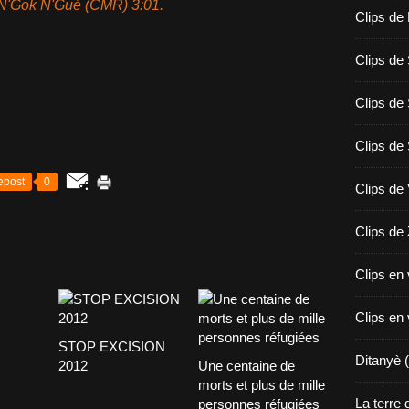
 N'Gok N'Gué (CMR) 3:01.
Clips de
Clips de
Clips de
Clips d
epost
0
Clips de
Clips de
Clips en
Clips en
STOP EXCISION
Ditanyè (
2012
Une centaine de
morts et plus de mille
La terre
personnes réfugiées