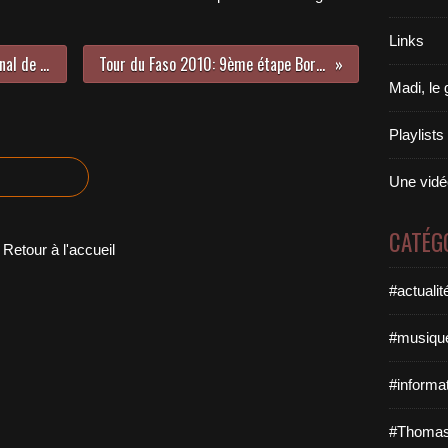
Links
12ème édition du Salon International de l’Artisanat de Ouagadougou
Tour du Faso 2010: 9ème étape Boromo-Koudougou (112km)
Madi, le
Playlist
Une vidéo
CATÉG
Retour à l'accueil
#actualit
#musique
#informat
#Thomas