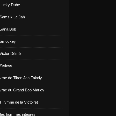
 Lucky Dube
 Sams'k Le Jah
 Sana Bob
e Smockey
 Victor Démé
 Zedess
 vrac de Tiken Jah Fakoly
 vrac du Grand Bob Marley
l'Hymne de la Victoire)
 des hommes intègres