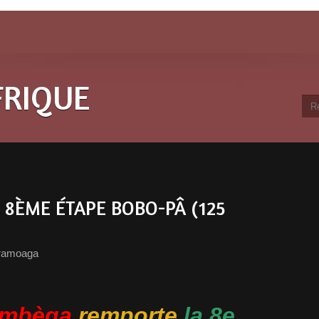
FRIQUE
 8ÈME ÉTAPE BOBO-PÂ (125
ramoaga
ambèga
remporte
la 8e