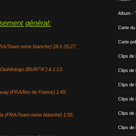
Album - 
sement général:
Carte d
Carte po
FRA/Team reine blanche) 28 h 35:27.
Clips de
Ouédraogo (BUR/"A") à 1:13.
Clips de 
Clips de
uay (FRA/Iles de France) 1:45.
Clips de
Clips de 
la (FRA/Team reine blanche) 1:55.
Clips de 