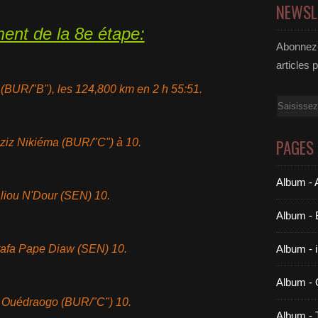
NEWSL
ent de la 8e étape:
Abonnez-
articles 
BUR/"B"), les 124,800 km en 2 h 55:51.
Email
PAGES
Aziz Nikiéma (BUR/"C") à 10.
Album - A
aliou N'Dour (SEN) 10.
Album - 
Album - 
tafa Pape Diaw (SEN) 10.
Album -
a Ouédraogo (BUR/"C") 10.
Album -