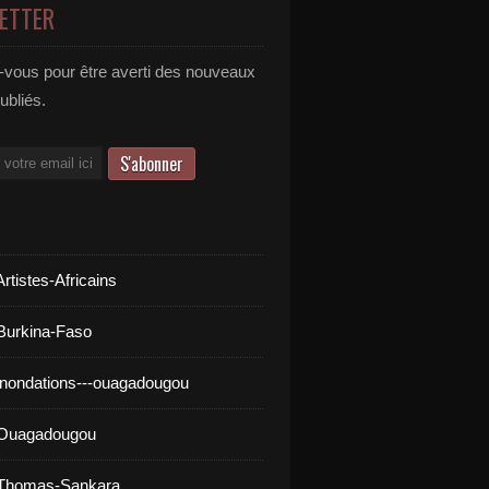
ETTER
vous pour être averti des nouveaux
publiés.
rtistes-Africains
Burkina-Faso
inondations---ouagadougou
 Ouagadougou
 Thomas-Sankara