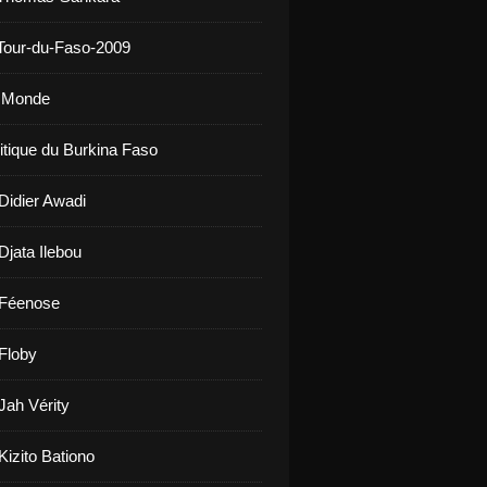
Tour-du-Faso-2009
u Monde
litique du Burkina Faso
 Didier Awadi
Djata Ilebou
 Féenose
 Floby
Jah Vérity
Kizito Bationo