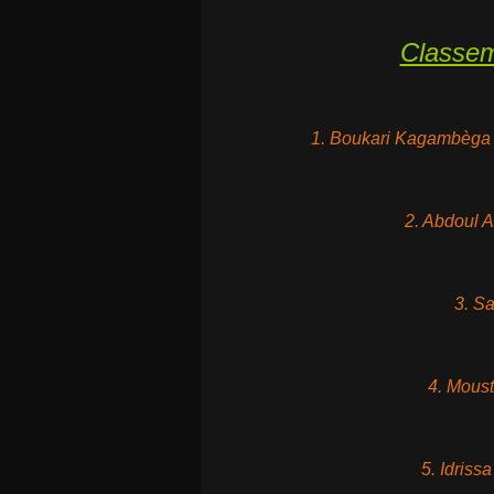
Classem
1. Boukari Kagambèga (
2. Abdoul 
3. S
4. Mous
5. Idriss