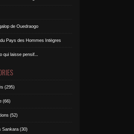
 galop de Ouedraogo
s du Pays des Hommes Intègres
 qui laisse pensif...
ORIES
és (295)
 (66)
ions (52)
 Sankara (30)