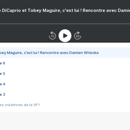
 DiCaprio et Tobey Maguire, c'est lui ! Rencontre avec Dam
bey Maguire, c'est lui ! Rencontre avec Damien Witecka
e 6
e 5
e 4
e 3
s créatrices de la VF !
e 2
e 1