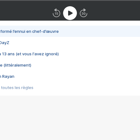
nsformé l’ennui en chef-d’œuvre
 DayZ
 a 13 ans (et vous l'avez ignoré)
e (littéralement)
im Rayan
 toutes les règles
s les jeux vidéo
us choquant de Rockstar ? - Le scandale BULLY
e plus moche de Steam
du RÊVE tourne au CAUCHEMAR