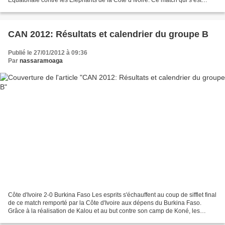
soldé par le score de 2 buts à 0 en faveur...
CAN 2012: Résultats et calendrier du groupe B
Publié le 27/01/2012 à 09:36
Par
nassaramoaga
Côte d'Ivoire 2-0 Burkina Faso Les esprits s'échauffent au coup de sifflet final
de ce match remporté par la Côte d'Ivoire aux dépens du Burkina Faso.
Grâce à la réalisation de Kalou et au but contre son camp de Koné, les
Éléphants compostent leur billet...