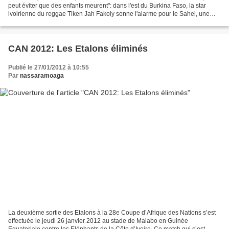
peut éviter que des enfants meurent": dans l'est du Burkina Faso, la star
ivoirienne du reggae Tiken Jah Fakoly sonne l'alarme pour le Sahel, une
nouvelle fois éprouvé par la faim...
CAN 2012: Les Etalons éliminés
Publié le 27/01/2012 à 10:55
Par
nassaramoaga
La deuxième sortie des Etalons à la 28e Coupe d’Afrique des Nations s’est
effectuée le jeudi 26 janvier 2012 au stade de Malabo en Guinée
Equatoriale contre les Eléphants de la Côte d’Ivoire. Ce match qui s’est