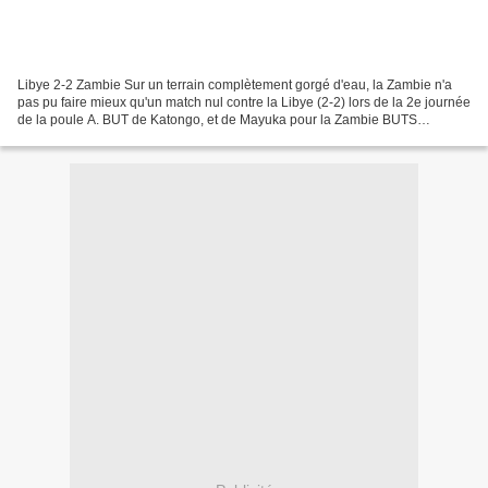
Libye 2-2 Zambie Sur un terrain complètement gorgé d'eau, la Zambie n'a
pas pu faire mieux qu'un match nul contre la Libye (2-2) lors de la 2e journée
de la poule A. BUT de Katongo, et de Mayuka pour la Zambie BUTS
d'Ahmed Osman Saad pour la Libye Résumé...