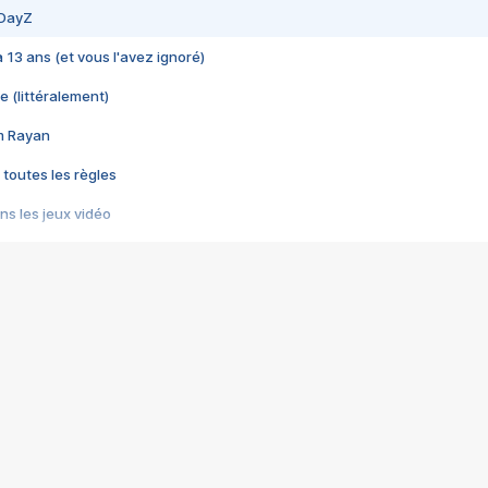
 DayZ
 a 13 ans (et vous l'avez ignoré)
e (littéralement)
im Rayan
 toutes les règles
s les jeux vidéo
us choquant de Rockstar ? - Le scandale BULLY
e plus moche de Steam
du RÊVE tourne au CAUCHEMAR
pendant 8 heures
it… à tort
umiliés par un jeu vidéo