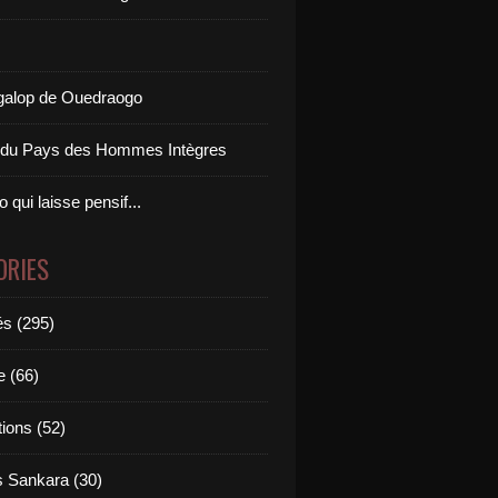
 galop de Ouedraogo
s du Pays des Hommes Intègres
 qui laisse pensif...
ORIES
és (295)
 (66)
ions (52)
 Sankara (30)