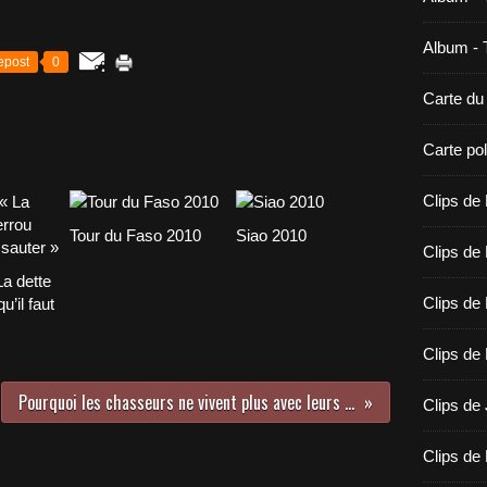
Album - 
epost
0
Carte d
Carte po
Clips de
Tour du Faso 2010
Siao 2010
Clips de 
La dette
Clips de
u’il faut
Clips de
Pourquoi les chasseurs ne vivent plus avec leurs femmes en brousse
Clips de 
Clips de 