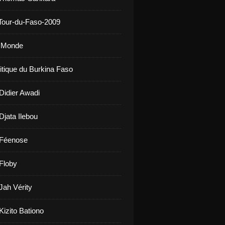
Tour-du-Faso-2009
u Monde
litique du Burkina Faso
 Didier Awadi
Djata Ilebou
 Féenose
 Floby
Jah Vérity
Kizito Bationo