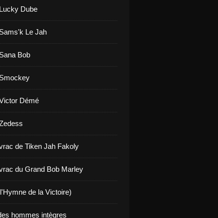
 Lucky Dube
 Sams'k Le Jah
 Sana Bob
e Smockey
 Victor Démé
 Zedess
 vrac de Tiken Jah Fakoly
 vrac du Grand Bob Marley
l'Hymne de la Victoire)
 des hommes intègres