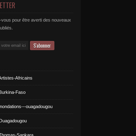
ETTER
vous pour être averti des nouveaux
publiés.
rtistes-Africains
Burkina-Faso
inondations---ouagadougou
 Ouagadougou
 Thomas-Sankara