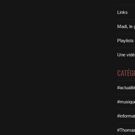
Links
Madi, le
Playlist
Une vidéo
CATÉG
#actualit
#musique
#informat
#Thomas