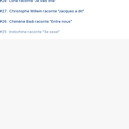
28 : Lorie raconte "Je vais vite"
#27 : Christophe Willem raconte "Jacques a dit"
#26 : Chimène Badi raconte "Entre nous"
#25 : Indochine raconte "3e sexe"
#24 : Zaho raconte "C'est chelou"
#23 : Patrick Bruel raconte "Au café des délices"
#22 : Kyo raconte "Le chemin"
#21 : Nolwenn Leroy raconte "Cassé"
#20 : Patrick Hernandez raconte "Born to be alive"
#19 : Lorie raconte "Près de moi"
#18 : Michael Jones raconte "A nos actes manqués" (avec Jean-Jacque
#17 : Khaled raconte "Aïcha"
#16 : Corneille raconte "Parce qu'on vient de loin"