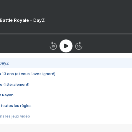
 Battle Royale - DayZ
 DayZ
 a 13 ans (et vous l'avez ignoré)
e (littéralement)
im Rayan
 toutes les règles
s les jeux vidéo
us choquant de Rockstar ? - Le scandale BULLY