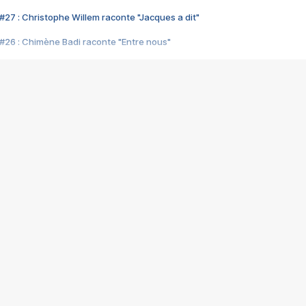
#27 : Christophe Willem raconte "Jacques a dit"
#26 : Chimène Badi raconte "Entre nous"
#25 : Indochine raconte "3e sexe"
#24 : Zaho raconte "C'est chelou"
#23 : Patrick Bruel raconte "Au café des délices"
#22 : Kyo raconte "Le chemin"
#21 : Nolwenn Leroy raconte "Cassé"
#20 : Patrick Hernandez raconte "Born to be alive"
#19 : Lorie raconte "Près de moi"
#18 : Michael Jones raconte "A nos actes manqués" (avec Jean-Jacque
#17 : Khaled raconte "Aïcha"
#16 : Corneille raconte "Parce qu'on vient de loin"