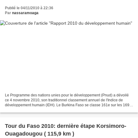
Publié le 04/11/2010 à 22:36
Par
nassaramoaga
Le Programme des nations unies pour le développement (Pnud) a dévoilé
ce 4 novembre 2010, son traditionnel classement annuel de l'Indice de
développement humain (IDH). Le Burkina Faso se classe 161e sur les 169
pays pris en compte cette année. Le Pnud...
Tour du Faso 2010: dernière étape Korsimoro-
Ouagadougou ( 115,9 km )