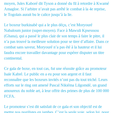
moyen, Jules Kaboré dit Tyson a donné du fil à retordre à Kwamé
Amagloe. Si l’arbitre n’avait pas arrêté le combat à la 4e reprise,
le Togolais aurait bu le calice jusqu’à la lie.
Le boxeur burkinabè qui a le plus déçu, c’est Moryouré
Nabaloum junior (super-moyen). Face à Mawuli Kpsesssou
(Ghana), qui a passé le plus clair de son temps à faire le pitre, il
n’a pas trouvé la meilleure solution pour se tirer d’affaire. Dans ce
combat sans saveur, Moryouré n’a pas été à la hauteur et il lui
faudra encore travailler davantage pour espérer disputer un titre
continental.
Ce gala de boxe, en tout cas, fut une réussite grâce au promoteur
Isaïe Kabré. Le public en a eu pour son argent et il faut
reconnaître que les boxeurs invités n’ont pas du tout triché. Leurs
efforts sur le ring ont amené Pascal Nikiéma Lilgomdé, un grand
amoureux du noble art, à leur offrir des primes de plus de 100 000
FCFA.
Le promoteur s’est dit satisfait de ce gala et son objectif est de
mettre nos pugilistes en jambes. C’est la seule voie, selon lui, pour