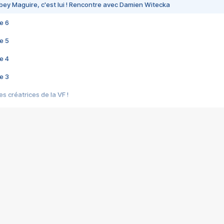
bey Maguire, c'est lui ! Rencontre avec Damien Witecka
e 6
e 5
e 4
e 3
s créatrices de la VF !
e 2
e 1
e Mektoub My Love arrive enfin ! Rencontre avec Shaïn Boumedine et Sal
i : après Toni en famille
elle réalise le bouleversant Dites lui que je l'aime
ais ! Rencontre autour de Vie privée de Rebecca Zlotowski
 de Marguerite, Grave... Rencontre avec Ella Rumpf