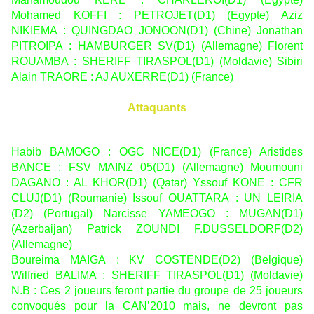
Mohamed KOFFI : PETROJET(D1) (Egypte) Aziz
NIKIEMA : QUINGDAO JONOON(D1) (Chine) Jonathan
PITROIPA : HAMBURGER SV(D1) (Allemagne) Florent
ROUAMBA : SHERIFF TIRASPOL(D1) (Moldavie) Sibiri
Alain TRAORE : AJ AUXERRE(D1) (France)
Attaquants
Habib BAMOGO : OGC NICE(D1) (France) Aristides
BANCE : FSV MAINZ 05(D1) (Allemagne) Moumouni
DAGANO : AL KHOR(D1) (Qatar) Yssouf KONE : CFR
CLUJ(D1) (Roumanie) Issouf OUATTARA : UN LEIRIA
(D2) (Portugal) Narcisse YAMEOGO : MUGAN(D1)
(Azerbaijan) Patrick ZOUNDI F.DUSSELDORF(D2)
(Allemagne)
Boureima MAIGA : KV COSTENDE(D2) (Belgique)
Wilfried BALIMA : SHERIFF TIRASPOL(D1) (Moldavie)
N.B : Ces 2 joueurs feront partie du groupe de 25 joueurs
convoqués pour la CAN’2010 mais, ne devront pas