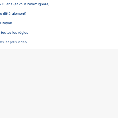
 a 13 ans (et vous l'avez ignoré)
e (littéralement)
im Rayan
 toutes les règles
s les jeux vidéo
us choquant de Rockstar ? - Le scandale BULLY
e plus moche de Steam
du RÊVE tourne au CAUCHEMAR
pendant 8 heures
it… à tort
umiliés par un jeu vidéo
ire - Final Fantasy 8
ti un empire - Age of Empires