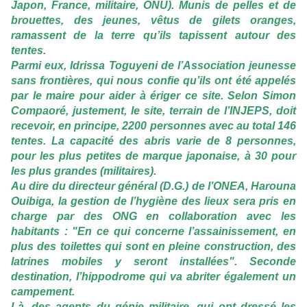
Japon, France, militaire, ONU). Munis de pelles et de
brouettes, des jeunes, vêtus de gilets oranges,
ramassent de la terre qu’ils tapissent autour des
tentes.
Parmi eux, Idrissa Toguyeni de l’Association jeunesse
sans frontières, qui nous confie qu’ils ont été appelés
par le maire pour aider à ériger ce site. Selon Simon
Compaoré, justement, le site, terrain de l’INJEPS, doit
recevoir, en principe, 2200 personnes avec au total 146
tentes. La capacité des abris varie de 8 personnes,
pour les plus petites de marque japonaise, à 30 pour
les plus grandes (militaires).
Au dire du directeur général (D.G.) de l’ONEA, Harouna
Ouibiga, la gestion de l’hygiène des lieux sera pris en
charge par des ONG en collaboration avec les
habitants : "En ce qui concerne l’assainissement, en
plus des toilettes qui sont en pleine construction, des
latrines mobiles y seront installées". Seconde
destination, l’hippodrome qui va abriter également un
campement.
Là, des agents du génie militaire, qui ont dressé les