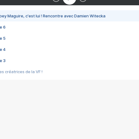
bey Maguire, c'est lui ! Rencontre avec Damien Witecka
e 6
e 5
e 4
e 3
s créatrices de la VF !
e 2
e 1
e Mektoub My Love arrive enfin ! Rencontre avec Shaïn Boumedine et Sal
i : après Toni en famille
elle réalise le bouleversant Dites lui que je l'aime
ais ! Rencontre autour de Vie privée de Rebecca Zlotowski