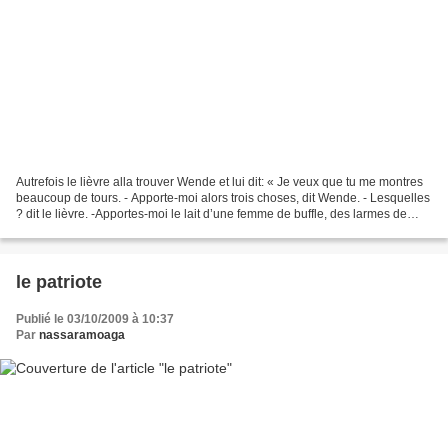
Autrefois le lièvre alla trouver Wende et lui dit: « Je veux que tu me montres
beaucoup de tours. - Apporte-moi alors trois choses, dit Wende. - Lesquelles
? dit le lièvre. -Apportes-moi le lait d’une femme de buffle, des larmes de
serpent et une défense...
le patriote
Publié le 03/10/2009 à 10:37
Par
nassaramoaga