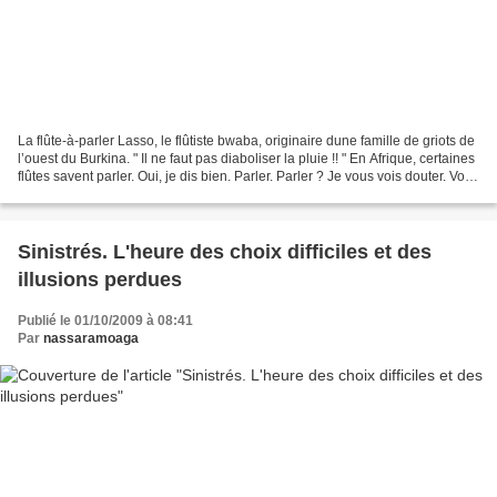
La flûte-à-parler Lasso, le flûtiste bwaba, originaire dune famille de griots de
l’ouest du Burkina. " Il ne faut pas diaboliser la pluie !! " En Afrique, certaines
flûtes savent parler. Oui, je dis bien. Parler. Parler ? Je vous vois douter. Vous
ne...
Sinistrés. L'heure des choix difficiles et des
illusions perdues
Publié le 01/10/2009 à 08:41
Par
nassaramoaga