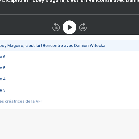
 DiCaprio et Tobey Maguire, c'est lui ! Rencontre avec Dam
bey Maguire, c'est lui ! Rencontre avec Damien Witecka
e 6
e 5
e 4
e 3
s créatrices de la VF !
e 2
e 1
e Mektoub My Love arrive enfin ! Rencontre avec Shaïn Boumedine et Sal