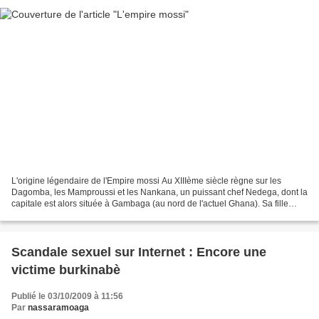
L'origine légendaire de l'Empire mossi Au XIIIème siècle règne sur les
Dagomba, les Mamproussi et les Nankana, un puissant chef Nedega, dont la
capitale est alors située à Gambaga (au nord de l'actuel Ghana). Sa fille
Poko (Yenenga) se distingue par ses...
Scandale sexuel sur Internet : Encore une
victime burkinabè
Publié le 03/10/2009 à 11:56
Par
nassaramoaga