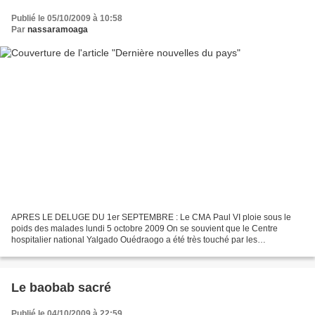
Publié le 05/10/2009 à 10:58
Par
nassaramoaga
APRES LE DELUGE DU 1er SEPTEMBRE : Le CMA Paul VI ploie sous le
poids des malades lundi 5 octobre 2009 On se souvient que le Centre
hospitalier national Yalgado Ouédraogo a été très touché par les
inondations du 1er septembre dernier. Du fait de l’arrêt...
Le baobab sacré
Publié le 04/10/2009 à 22:59