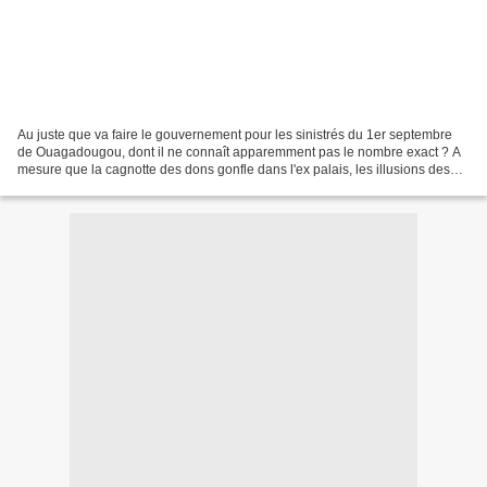
Au juste que va faire le gouvernement pour les sinistrés du 1er septembre
de Ouagadougou, dont il ne connaît apparemment pas le nombre exact ? A
mesure que la cagnotte des dons gonfle dans l'ex palais, les illusions des
sinistrés dégonflent. Ils ne devraient...