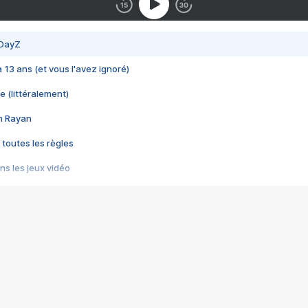
 DayZ
 a 13 ans (et vous l'avez ignoré)
e (littéralement)
im Rayan
 toutes les règles
s les jeux vidéo
us choquant de Rockstar ? - Le scandale BULLY
e plus moche de Steam
du RÊVE tourne au CAUCHEMAR
pendant 8 heures
it… à tort